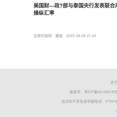
美国财—政?部与泰国央行发表联合
操纵汇率
证券时报网
曹晨
2025-08-05 21:44
关
备案号：
粤ICP备09109218
违法和不良信息举报电话：0755-83