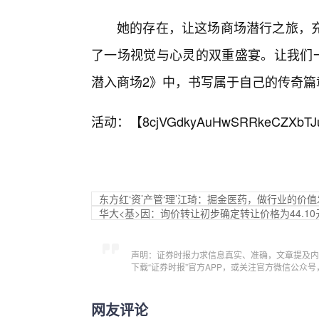
她的存在，让这场商场潜行之旅，
了一场视觉与心灵的双重盛宴。让我们一
潜入商场2》中，书写属于自己的传奇篇
活动：【
8cjVGdkyAuHwSRRkeCZXbTJ
东方红‘资’产管‘理’江琦：掘金医药，做行业的价
华大<基>因：询价转让初步确定转让价格为44.10
声明：证券时报力求信息真实、准确，文章提及内
下载“证券时报”官方APP，或关注官方微信公众
网友评论