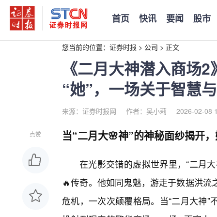
首页
快讯
要闻
股市
您当前的位置：
证券时报
>
公司
>
正文
《二月大神潜入商场2
“她”，一场关于智慧
来源：证券时报网
作者：吴小莉
2026-02-08 
当“二月大🌸神”的神秘面纱揭开
点赞
在光影交错的虚拟世界里，“二月大
🔥传奇。他如同鬼魅，游走于数据洪流
危机，一次次颠覆格局。当“二月大神”